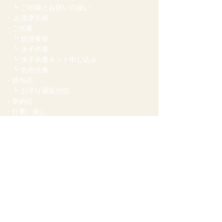
┗ ご祈祷とお祓いの違い
・ お護摩祈祷
・
ご供養
┗
総供養祭
┗ 水子供養
┗ 水子供養ネット申し込み
┗ 先祖供養
・授与品
┗ お守り通販分院
・奉納品
・
行事 催し
┗ 節分 星祭り
┗ お砂ふみ遍路
・ほとけさま
・せんき薬師 Q＆A
・アクセス
・
八万四千
プロジェクト
【薬師十二神将造立 勧進事業】