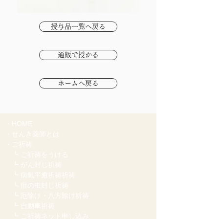
授与品一覧へ戻る
通販で授かる
ホームへ戻る
・HOME
・
せんき薬師とは
・ご祈祷
┗
ご祈祷をうける
┗
がん封じ祈祷
┗ 病氣平癒祈祷祈祷
┗ 疳の虫封じ祈祷
┗ 厄除け・八方除け祈祷
┗ 自動車祈祷
┗ ご祈祷ネット申し込み