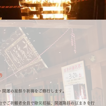
り
・開運の星祭り祈祷をご修行します。
台でご祈願者全員で除災招福、開運隆昌の豆まきを行