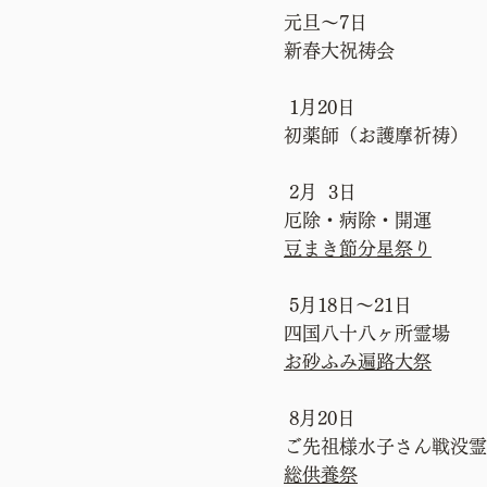
元旦～7日
新春大祝祷会
1月20日
初薬師（お護摩祈祷）
2月 3日
厄除・病除・開運
豆まき節分星祭り
5月18日～21日
四国八十八ヶ所霊場
お砂ふみ遍路大祭
8月20日
ご先祖様水子さん戦没霊
総供養祭