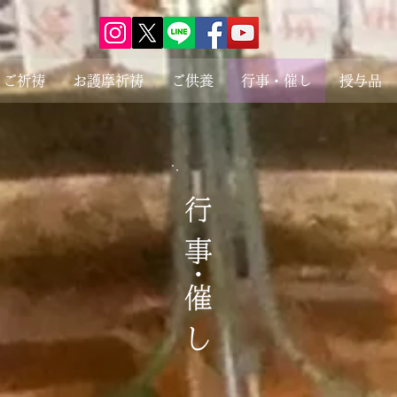
ご祈祷
お護摩祈祷
ご供養
行事・催し
授与品