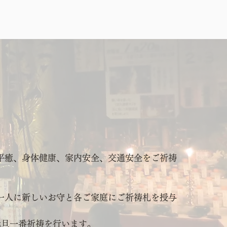
平癒、身体健康、家内安全、交通安全をご祈祷
一人に新しいお守と各ご家庭にご祈祷札を授与
元旦一番祈祷を行います。