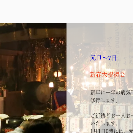
元旦～7日
新春大祝祷会
新年に一年の病気
修行します。
ご祈祷者お一人お
いたします。
1月1日0時には、