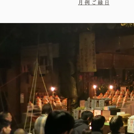
月 例 ご 縁 日