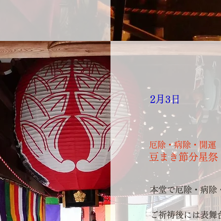
2月3日
厄除・病除・開運
豆まき節分星祭
本堂で厄除・病除
ご祈祷後には表舞