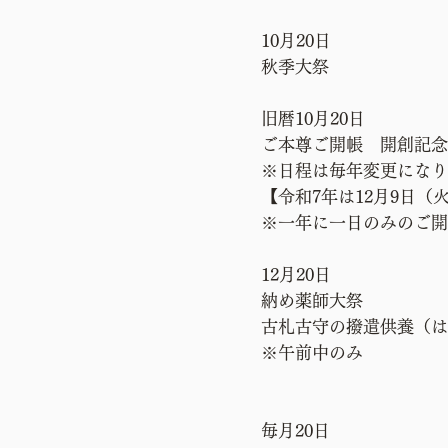
10月20日
秋季大祭
旧暦10月20日
ご本尊ご開帳 開創記念
※日程は毎年変更になり
​【令和7年は12月9日（
※一年に一日のみのご開
12月20日
納め薬師大祭
古札古守の撥遣供養（は
※午前中のみ
毎月20日