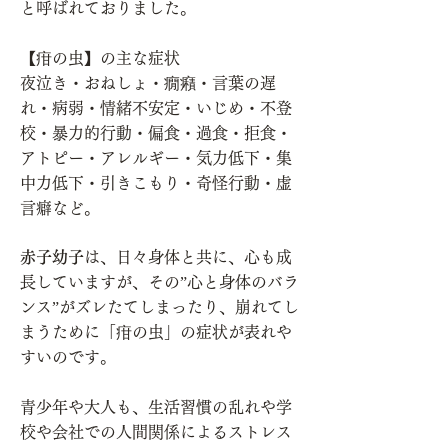
と呼ばれておりました。
【疳の虫】の主な症状
夜泣き・おねしょ・癇癪・言葉の遅
れ・病弱・情緒不安定・いじめ・不登
校・暴力的行動・偏食・過食・拒食・
アトピー・アレルギー・気力低下・集
中力低下・引きこもり・奇怪行動・虚
言癖など。
赤子幼子
は、日々身体と共に、心も成
長していますが、その”心と身体のバラ
ンス”がズレたてしまったり、崩れてし
まうために「疳の虫」の症状が表れや
すいのです。
青少年や大人も、生活習慣の乱れや学
校や会社での人間関係によるストレス