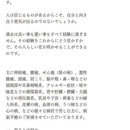
す。
人は信じるものがあるからこそ、自分と向き
合う勇気が出るのではないでしょうか。
過去は良い事も悪い事もすべて経験に過ぎま
せん。その経験をこれからにどう活かすか
で、その人らしい花を咲かせることができる
のです。
主に神経痛、腰痛、せん痛（筋の病）、悪性
腫瘍、頭痛、肩こり、脳や眼・鼻・喉などの
頭頸部や耳鼻咽喉系、アレルギー症状・咳や
喘息などの循環器系、胃や肝臓・膵臓・大腸
などの消化器系、乳房や子宮・卵巣などの婦
人科系、皮膚の病、血液の病、うつ病などの
心の病、などの様々な病状で苦しむ方に、病
氣平癒のご祈祷させていただいております。
一、祈りとは何か