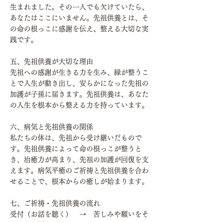
生まれました。その一人でも欠けていたら、
あなたはここにいません。先祖供養とは、そ
の命の根っこに感謝を伝え、整える大切な実
践です。
五、先祖供養が大切な理由
先祖への感謝が生きる力を生み、縁が整うこ
とで人生が動き出し、安らかになった先祖の
加護が子孫に届きます。先祖供養は、あなた
の人生を根本から整える力を持っています。
六、病気と先祖供養の関係
私たちの体は、先祖から受け継いだもので
す。先祖供養によって命の根っこが整うと
き、治癒力が高まり、先祖の加護が回復を支
えます。病気平癒のご祈祷と先祖供養を合わ
せることで、根本からの癒しが始まります。
七、ご祈祷・先祖供養の流れ
受付（お話を聴く） → 苦しみや願いをそ