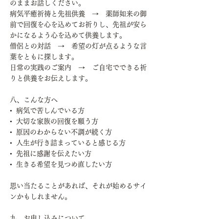
のままお話しください。
病気平癒祈祷と先祖供養 → 薬師如来の御
前で回復を心を込めてお祈りし、先祖が安ら
かになるよう心を込めて供養します。
僧侶との対話 → 希望の灯が点るような言
葉をともに探します。
日常の実践のご案内 → ご自宅でできる祈
りと供養をお伝えします。
八、こんな方へ
• 病気で苦しんでいる方
• 大切な家族の回復を願う方
• 原因のわからない不調が続く方
• 人生が行き詰まっていると感じる方
• 先祖に感謝を伝えたい方
• 生きる希望を見つめ直したい方
思い当たることがあれば、それが始めるサイ
ンかもしれません。
九、お申し込みについて